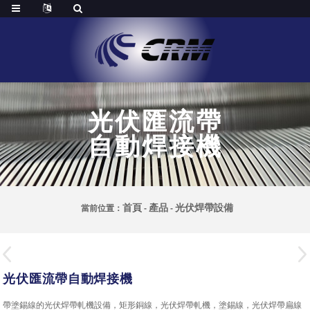
光伏匯流帶
自動焊接機
首頁
產品
光伏焊帶設備
當前位置：
-
-
光伏匯流帶自動焊接機
帶塗錫線的光伏焊帶軋機設備，矩形銅線，光伏焊帶軋機，塗錫線，光伏焊帶扁線