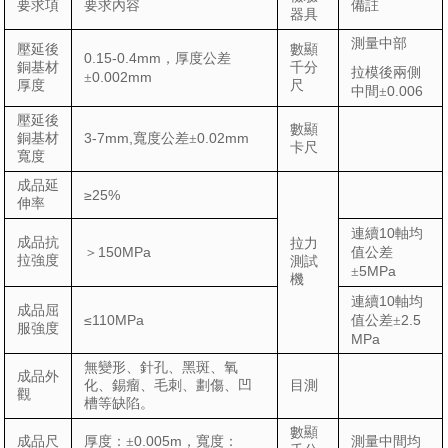
要求項
要求內容
備註
器具
測量中部
壓延後
數顯
0.15-0.4mm
，厚度公差
銅基材
千分
拉模後兩側
0.002mm
±
厚度
尺
0.006
中間±
壓延後
數顯
3-7mm,
0.02mm
銅基材
寬度公差±
卡尺
寬度
成品延
≥25%
伸率
10
連續
軸均
成品抗
拉力
150MPa
＞
值公差
拉強度
測試
5MPa
±
機
10
連續
軸均
成品屈
≤110MPa
2.5
值公差±
服強度
MPa
無變形、針孔、黑斑、氧
成品外
化、錫瘤、毛刺、劃傷、凹
目測
觀
槽等缺陷。
數顯
0.005m
成品尺
厚度：±
，寬度：
測量中間均