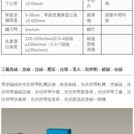
千分
寸公差
0.04mm
值
±
尺
5-35um
單面塗
，單面塗層厚度公差
膜厚
測量中間均
層厚度
0.002mm
儀
值
±
鐮刀彎
2mm/m
鋼尺
120-150m/min(0.3
4
×
規格
線速
生產運
≥150m/min
0.3
7
度檢
；
×
規格
行速度
測儀
≥120m/min)
→
→
→
→
→
→
→
工藝路線：放線
拉絲
壓延
拉模
退火
助焊劑
鍍錫
收線
帶塗錫線的光伏焊帶軋機設備，矩形銅線，光伏焊帶軋機，塗錫線，光
伏焊帶扁線設備，光伏焊帶中國，光伏焊帶製造商，光伏焊帶工廠，光
伏焊帶供應商，光伏焊帶批發商，光伏匯流排塗錫一體機