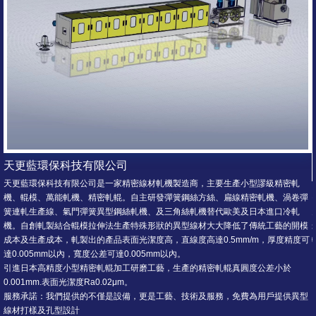
軋機製造商，主要生產小型謬級精密軋
天更藍環保科技有限公司
發彈簧鋼絲方絲、扁線精密軋機、渦卷彈
天更藍環保科技有限公司是一家專業精密線
及三角絲軋機替代歐美及日本進口冷軋
米級精密軋機，氣門彈簧異型鋼絲軋機及三
狀的異型線材大大降低了傳統工藝的開模
輥模及輥拉模更是填補國內空白，軋輥精度公差
高，直線度高達0.5mm/m，厚度精度可
mm以內。
藝，生產的精密軋輥真圓度公差小於
工藝、技術及服務，免費為用戶提供異型