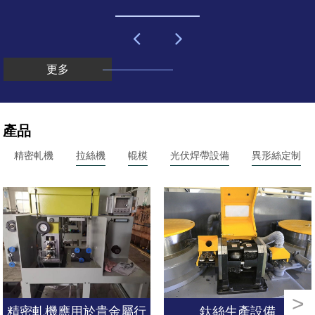
更多
產品
精密軋機
拉絲機
輥模
光伏焊帶設備
異形絲定制
>
不銹鋼絲楔形線三角絲生產線
GLWC-170萬能四輥輥拉模
精密軋機應用於貴金屬行
鈦絲生產設備