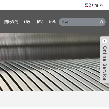
English
關於我們
服務
新聞
聯絡