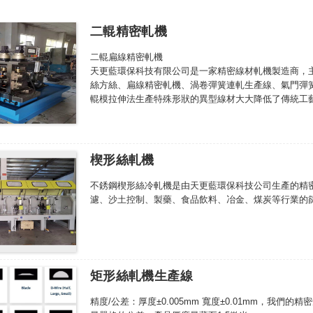
二輥精密軋機
二輥扁線精密軋機
天更藍環保科技有限公司是一家精密線材軋機製造商，
絲方絲、扁線精密軋機、渦卷彈簧連軋生產線、氣門彈
輥模拉伸法生產特殊形狀的異型線材大大降低了傳統工
0.5mm/m，厚度精度可達0.005mm以內，寬度公差可達0
引進日本高精度小型精密軋輥加工研磨工藝，生產的精密軋輥真
服務承諾：我們提供的不僅是設備，更是工藝、技術及
楔形絲軋機
不銹鋼楔形絲冷軋機是由天更藍環保科技公司生產的精
濾、沙土控制、製藥、食品飲料、冶金、煤炭等行業的
矩形絲軋機生產線
精度/公差：厚度±0.005mm 寬度±0.01mm，