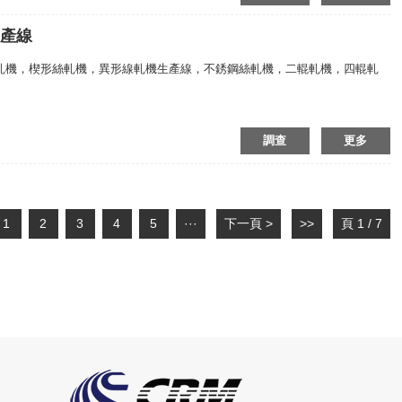
生產線
軋機，楔形絲軋機，異形線軋機生產線，不銹鋼絲軋機，二輥軋機，四輥軋
調查
更多
1
2
3
4
5
···
下一頁 >
>>
頁 1 / 7