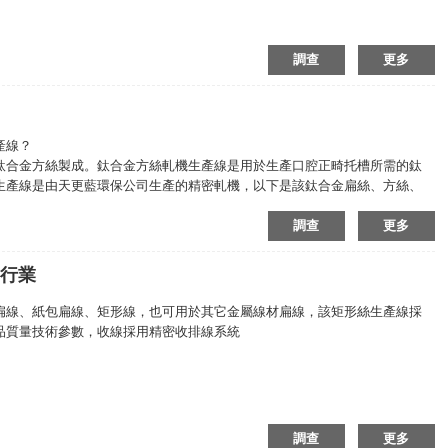
調查
更多
產線？
鈦合金方絲製成。鈦合金方絲軋機生產線是用於生產口腔正畸托槽所需的鈦
生產線是由天更藍環保公司生產的精密軋機，以下是該鈦合金扁絲、方絲、
調查
更多
絲行業
扁線、紙包扁線、矩形線，也可用於其它金屬線材扁線，該矩形絲生產線採
品質量技術參數，收線採用精密收排線系統
調查
更多