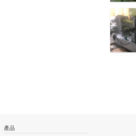
連軋機生產線
光伏匯流帶自動焊接機
產品