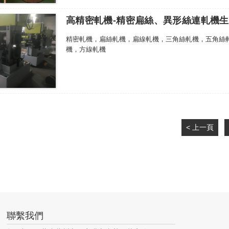
高精密軋機-精密扁絲、異形絲連軋機
精密軋機，扁絲軋機，扁線軋機，三角絲軋機，五角絲
機，方線軋機
< 上一頁
聯繫我們