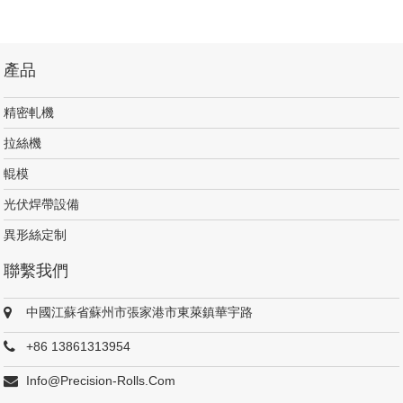
產品
精密軋機
拉絲機
輥模
光伏焊帶設備
異形絲定制
聯繫我們
中國江蘇省蘇州市張家港市東萊鎮華宇路
+86 13861313954
Info@precision-Rolls.com