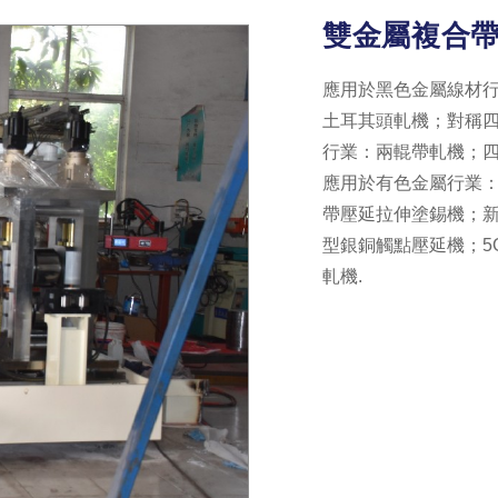
雙金屬複合
應用於黑色金屬線材
土耳其頭軋機；對稱四
行業：兩輥帶軋機；四
應用於有色金屬行業
帶壓延拉伸塗錫機；
型銀銅觸點壓延機；5
軋機.