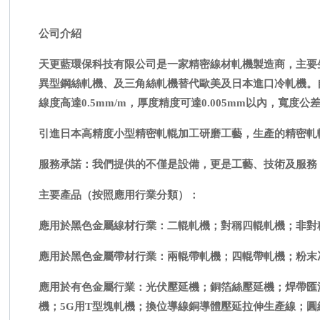
公司介紹
天更藍環保科技有限公司是一家精密線材軋機製造商，主要
異型鋼絲軋機、及三角絲軋機替代歐美及日本進口冷軋機。
線度高達0.5mm/m，厚度精度可達0.005mm以內，寬度公差
引進日本高精度小型精密軋輥加工研磨工藝，生產的精密軋輥真圓
服務承諾：我們提供的不僅是設備，更是工藝、技術及服務
主要產品（按照應用行業分類）：
應用於黑色金屬線材行業：二輥軋機；對稱四輥軋機；非對
應用於黑色金屬帶材行業：兩輥帶軋機；四輥帶軋機；粉末
應用於有色金屬行業：光伏壓延機；銅箔絲壓延機；焊帶匯
機；5G用T型塊軋機；換位導線銅導體壓延拉伸生產線；圓