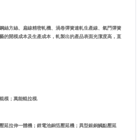
鋼絲方絲、扁線精密軋機、渦卷彈簧連軋生產線、氣門彈簧
藝的開模成本及生產成本，軋製出的產品表面光潔度高，直
輥模；萬能輥拉模.
壓延拉伸一體機；鋰電池銅箔壓延機；異型銀銅觸點壓延