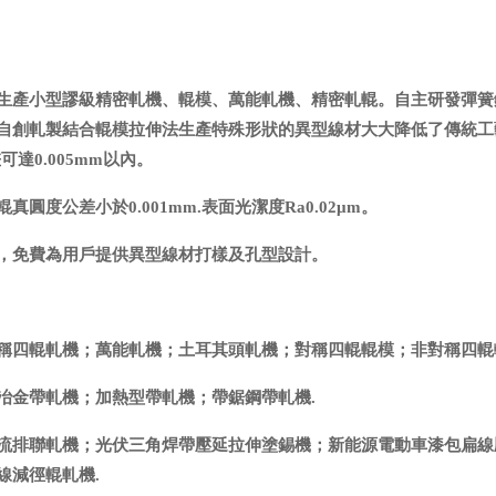
生產小型謬級精密軋機、輥模、萬能軋機、精密軋輥。自主研發彈簧
自創軋製結合輥模拉伸法生產特殊形狀的異型線材大大降低了傳統工
可達0.005mm以內。
度公差小於0.001mm.表面光潔度Ra0.02μm。
，免費為用戶提供異型線材打樣及孔型設計。
稱四輥軋機；萬能軋機；土耳其頭軋機；對稱四輥輥模；非對稱四輥
冶金帶軋機；加熱型帶軋機；帶鋸鋼帶軋機.
流排聯軋機；光伏三角焊帶壓延拉伸塗錫機；新能源電動車漆包扁線
線減徑輥軋機.