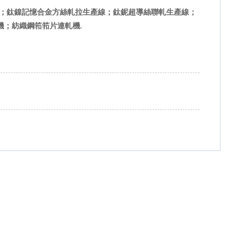
；鈦鎳記憶合金方絲軋拉生產線；鈦鈮超導絲聯軋生產線；
機；紡織鋼筘筘片連軋機.