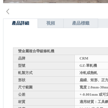
產品詳細
視頻
產品標籤
雙金屬複合帶鋸條軋機
品牌
CRM
型號
GZ-
單軋機
軋製方式
冷軋或熱軋
形狀
扁綫、矩形、正
尺寸範圍
寬度 2.0mm-30m
公差
+-0.001mm
或可
材質
適用材質：工具