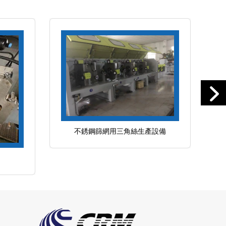
不銹鋼篩網用三角絲生產設備