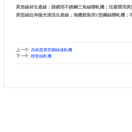
異形線材生產線：篩網用不銹鋼三角絲聯軋機；活塞環用異
異型絲拉伸拋光清洗生產線；海纜鎧裝用Z型鋼絲聯軋機；
上一个:
高精度異型鋼絲連軋機
下一个:
楔形絲軋機