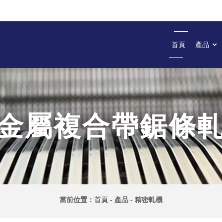
首頁
產品
金屬複合帶鋸條
當前位置：
首頁
-
產品
-
精密軋機