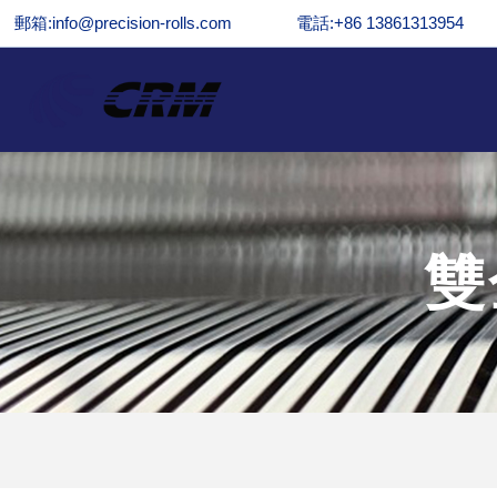
郵箱:info@precision-rolls.com
電話:+86 13861313954
雙