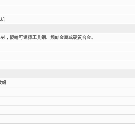
电机
線材，輥輪可選擇工具鋼、燒結金屬或硬質合金。
放綫