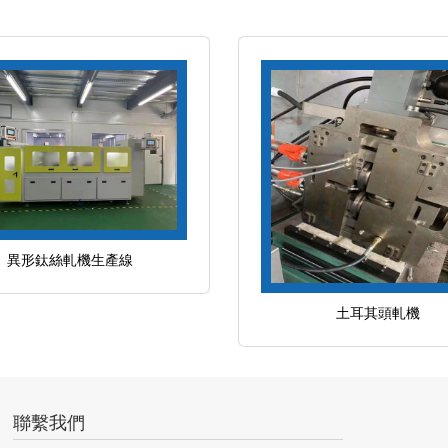
異形鈦絲軋機生產線
土耳其頭軋機
聯繫我們