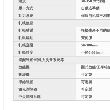
速度
30-350
米/分鐘
壓下方式
自動或手動
動力系統
伺服电机或三相
軋輥信息
軋輥材質
根據生產不同的
軋輥驅動
雙伺服
軋輥直徑
50-300mm
軋輥精度
小於0.001mm
選配裝置:輥軋力測量系統等
放綫機
圈式放綫/工字輪
收綫機
可定製
導絲裝置
可定製
激光測徑儀
可定製
中央潤滑系統
可定製