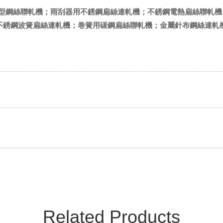
型鋼絲聯軋機；雨刮器用不銹鋼扁絲連軋機；不銹鋼電熱扁絲聯軋機
不銹鋼波簧扁絲連軋機；卷簧用碳鋼扁絲聯軋機；金屬針布鋼絲連軋
Related Products