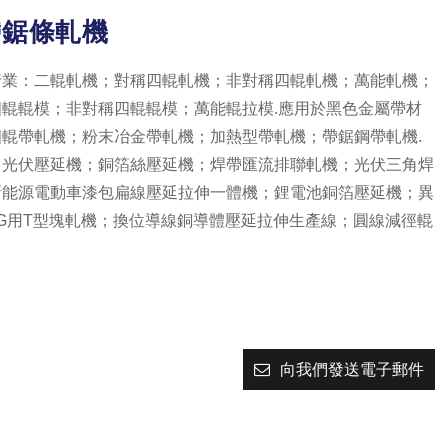
帶鋸條軋機
行業：二輥軋機；對稱四輥軋機；非對稱四輥軋機；萬能軋機；
輥輥模；非對稱四輥輥模；萬能輥拉模.
應用於黑色金屬帶材
輥帶軋機；粉末冶金帶軋機；加熱型帶軋機；帶鋸鋼帶軋機.
：光伏壓延機；銅箔絲壓延機；焊帶匯流排聯軋機；光伏三角焊
新能源電動車漆包扁線壓延拉伸一體機；鋰電池銅箔壓延機；異
G用T型塊軋機；換位導線銅導體壓延拉伸生產線；圓線減徑輥
向我們發送電子郵件