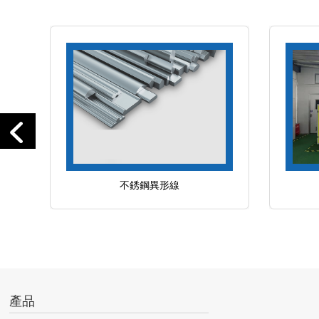
不銹鋼異形線
產品